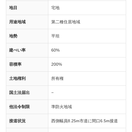
地目
宅地
用途地域
第二種住居地域
地勢
平坦
建ぺい率
60%
容積率
200%
土地権利
所有権
国土法届出
−
他法令制限
準防火地域
接道状況
西側幅員8.25m市道に間口6.5m接道